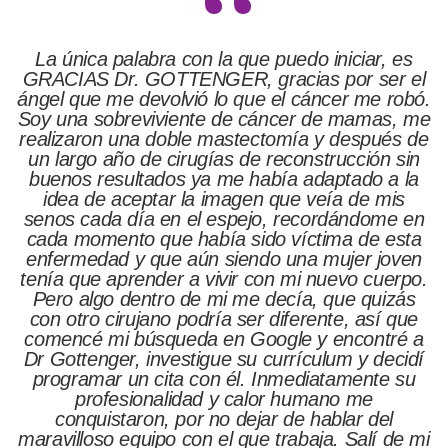
a que puedo iniciar, es
I highly recommend Dr. Raf
R, gracias por ser el
a perfectionist and when
o que el cáncer me robó.
surgery you definitely want
de cáncer de mamas, me
for perfection. My husb
astectomía y después de
comment "your breasts l
s de reconstrucción sin
numerous times. We are bo
me había adaptado a la
with Dr. Gottengers work
magen que veía de mis
extremely qualified, but he i
spejo, recordándome en
understanding and compassi
a sido víctima de esta
be happier! Thank you Dr.
siendo una mujer joven
THE BES
vir con mi nuevo cuerpo.
i me decía, que quizás
klkillen
a ser diferente, así que
n Google y encontré a
e su currículum y decidí
 él. Inmediatamente su
y calor humano me
 dejar de hablar del
l que trabaja. Salí de mi