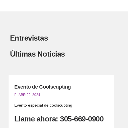
Entrevistas
Últimas Noticias
Evento de Coolscupting
B
ABR 22, 2024
Evento especial de coolscupting
B
f
Llame ahora: 305-669-0900
prev
next